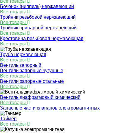
Все товары
Бочонок (ниппель) нержавеющий
Все товары
Тройник резьбовой нержавеющий
Все товары
Тройник приварной нержавеющий
Все товары
Крестовина резьбовая нержавеющая
Все товары
Труба нержавеющая
Все товары
Вентиль запорный
Вентили запорные чугунные
Все товары
Вентили запорные стальные
Все товары
Вентиль диафрагмовый химический
Все товары
Запасные части клапанов электромагнитных
Таймер
Все товары