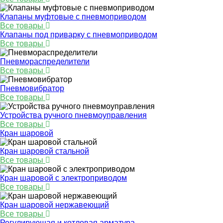
Клапаны муфтовые с пневмоприводом
Все товары
Клапаны под приварку с пневмоприводом
Все товары
Пневмораспределители
Все товары
Пневмовибратор
Все товары
Устройства ручного пневмоуправления
Все товары
Кран шаровой
Кран шаровой стальной
Все товары
Кран шаровой с электроприводом
Все товары
Кран шаровой нержавеющий
Все товары
Регулирующая и котловая арматура