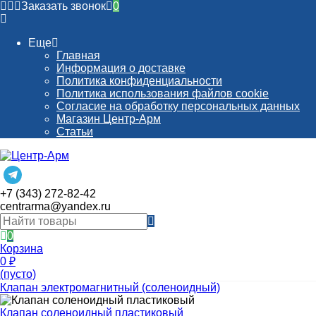
Заказать звонок
0
Еще
Главная
Информация о доставке
Политика конфиденциальности
Политика использования файлов cookie
Согласие на обработку персональных данных
Магазин Центр-Арм
Статьи
+7 (343) 272-82-42
centrarma@yandex.ru
0
Корзина
0
₽
(пусто)
Клапан электромагнитный (соленоидный)
Клапан соленоидный пластиковый