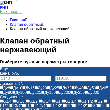
КИП
Все товары
Главная
Клапан обратный
Клапан обратный нержавеющий
Клапан обратный
нержавеющий
Выберите нужные параметры товаров:
Еще
Цена, руб.
—
Диаметр, DN
Ду8
Ду10
Ду15
Ду20
Ду25
Ду32
Ду40
Ду50
Ду65
Ду80
Ду100
Ду125
Ду150
Ду200
Ду250
Ду300
Соединение
G1/4"
G3/8"
G1/2"
G3/4"
G1"
G1 1/4"
G1 1/2"
G2"
F1/2"
F3/4"
F1"
F1 1/4"
F1 1/2"
F2"
F2 1/2"
F3"
F4"