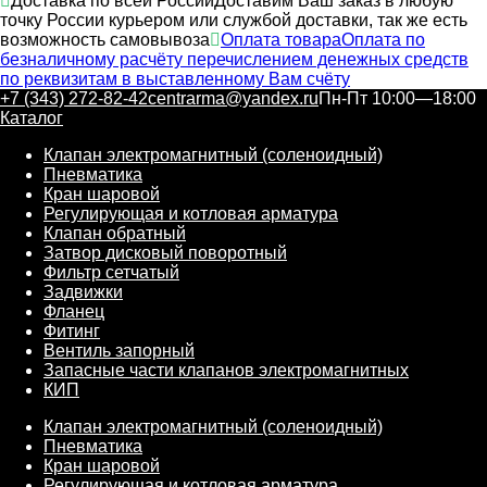
Доставка по всей России
Доставим Ваш заказ в любую
точку России курьером или службой доставки, так же есть
возможность самовывоза
Оплата товара
Оплата по
безналичному расчёту перечислением денежных средств
по реквизитам в выставленному Вам счёту
+7 (343) 272-82-42
centrarma@yandex.ru
Пн-Пт 10:00—18:00
Каталог
Клапан электромагнитный (соленоидный)
Пневматика
Кран шаровой
Регулирующая и котловая арматура
Клапан обратный
Затвор дисковый поворотный
Фильтр сетчатый
Задвижки
Фланец
Фитинг
Вентиль запорный
Запасные части клапанов электромагнитных
КИП
Клапан электромагнитный (соленоидный)
Пневматика
Кран шаровой
Регулирующая и котловая арматура