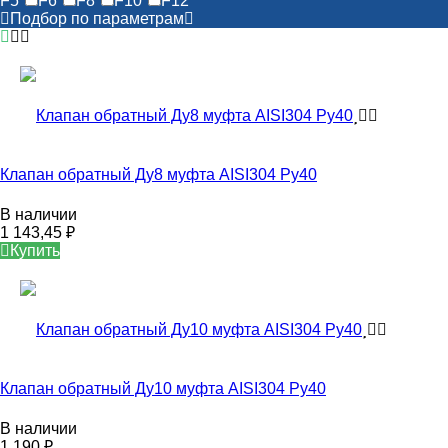
F5"
F6"
F8"
F10"
F12"
Подбор по параметрам
Клапан обратный Ду8 муфта AISI304 Ру40
В наличии
1 143,45
₽
Купить
Клапан обратный Ду10 муфта AISI304 Ру40
В наличии
1 190
₽