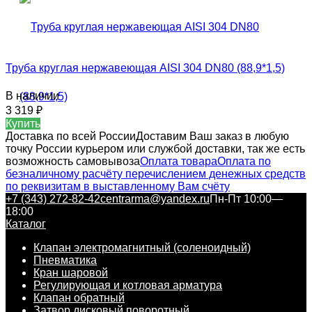
Труба круглая нержавеющая AISI 304 DN80 (88,9*1,5)
В наличии
3 319
₽
Купить
Доставка по всей России
Доставим Ваш заказ в любую
точку России курьером или службой доставки, так же есть
возможность самовывоза
Оплата товара
Оплата по
безналичному расчёту перечислением денежных средств
по реквизитам в выставленному Вам счёту
+7 (343) 272-82-42
centrarma@yandex.ru
Пн-Пт 10:00—
18:00
Каталог
Клапан электромагнитный (соленоидный)
Пневматика
Кран шаровой
Регулирующая и котловая арматура
Клапан обратный
Затвор дисковый поворотный