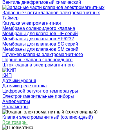
Вентиль диафрагмовый химический
Запасные части клапанов электромагнитных
Таймер
Катушка электромагнитная
Мембрана соленоидного клапана
Мембраны для клапанов HF серий
Мембраны для клапанов SF6232
Мембраны для клапанов SG серий
Мембраны для клапанов SM серий
Плунжер клапана электромагнитного
Поршень клапана соленоидного
Шток клапана электромагнитного
КИП
Датчики уровня
Датчики реле потока
Цифровой регулятор температуры
Электроизмерительные приборы
Амперметры
Вольтметры
Клапан электромагнитный (соленоидный)
Все товары