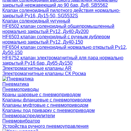
закрытый нержавеющий до 90 бар, Ду8, SB5562
Клапан соленоидный пилотного действия нормально-
закрытый Ру16, Ду15-50, SG5532S
Клапан соленоидный чугунный
HF6502 клапан соленоидный общепромышленный
нормально закрытый Ру12, Ду40-Ду200
HF6503 клапан соленоидный с ручным дублером
нормально закрытый Ру12, Ду40-150
HF6504 клапан соленоидный нормально открытый Ру12,
Ду50-150
HF6752 клапан электромагнитный для пара нормально
закрытый Ру16 бар, Ду65-Ду150
Электромагнитные клапаны AR
Электромагнитные клапаны СК Росма
Пневматика
Пневмоприводы
Краны шаровые с пневмоприводом
Клапаны фланцевые с пневмоприводом
Клапаны муфтовые с пневмоприводом
Клапаны под приварку с пневмоприводом
Пневмораспределители
Пневмовибратор
Устройства ручного пневмоуправления