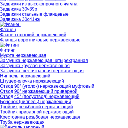
Задвижки из высокопрочного чугуна
Задвижка 30ч39р
Задвижки стальные фланцевые
Задвижка 30с41нж
Фланец
Фланец плоский нержавеющий
Фланцы воротниковые нержавеющие
Фитинг
Муфта нержавеющая
Заглушка нержавеющая четырехгранная
Заглушка круглая нержавеющая
Заглушка шестигранная нержавеющая
Ниппель нержавеющий
Штуцер-елочка нержавеющий
Отвод 90° (уголок) нержавеющий муфтовый
Отвод 90° нержавеющий приварной
Отвод 45° (полуотвод) нержавеющий
Бочонок (ниппель) нержавеющий
Тройник резьбовой нержавеющий
Тройник приварной нержавеющий
Крестовина резьбовая нержавеющая
Труба нержавеющая