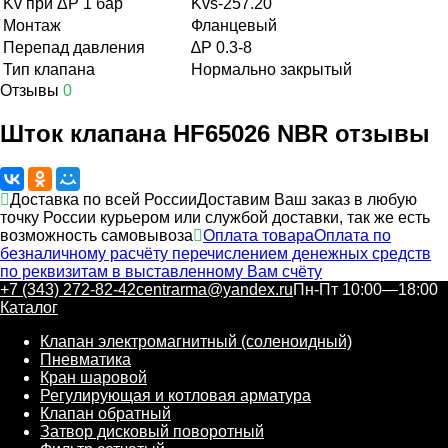
Kv при ΔP 1 бар
Kvs-257.20
Монтаж
Фланцевый
Перепад давления
∆P 0.3-8
Тип клапана
Нормально закрытый
Отзывы
0
Шток клапана HF65026 NBR отзывы
Доставка по всей России
Доставим Ваш заказ в любую
точку России курьером или службой доставки, так же есть
возможность самовывоза
Оплата товара
Оплата по
безналичному расчёту перечислением денежных средств
по реквизитам в выставленному Вам счёту
+7 (343) 272-82-42
centrarma@yandex.ru
Пн-Пт 10:00—18:00
Каталог
Клапан электромагнитный (соленоидный)
Пневматика
Кран шаровой
Регулирующая и котловая арматура
Клапан обратный
Затвор дисковый поворотный