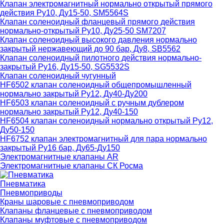
Клапан электромагнитный нормально открытый прямого
действия Ру10, Ду15-50, SM5564S
Клапан соленоидный фланцевый прямого действия
нормально-открытый Ру10, Ду25-50 SM7207
Клапан соленоидный высокого давления нормально
закрытый нержавеющий до 90 бар, Ду8, SB5562
Клапан соленоидный пилотного действия нормально-
закрытый Ру16, Ду15-50, SG5532S
Клапан соленоидный чугунный
HF6502 клапан соленоидный общепромышленный
нормально закрытый Ру12, Ду40-Ду200
HF6503 клапан соленоидный с ручным дублером
нормально закрытый Ру12, Ду40-150
HF6504 клапан соленоидный нормально открытый Ру12,
Ду50-150
HF6752 клапан электромагнитный для пара нормально
закрытый Ру16 бар, Ду65-Ду150
Электромагнитные клапаны AR
Электромагнитные клапаны СК Росма
Пневматика
Пневмоприводы
Краны шаровые с пневмоприводом
Клапаны фланцевые с пневмоприводом
Клапаны муфтовые с пневмоприводом