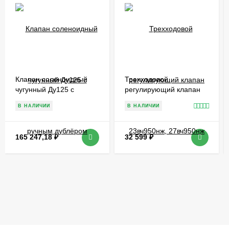
Клапан соленоидный
Трехходовой
чугунный Ду125 с
регулирующий клапан
ручным дублёром
23вч950нж, 27вч950нж
В НАЛИЧИИ
В НАЛИЧИИ
HF65036
165 247,18
₽
32 599
₽