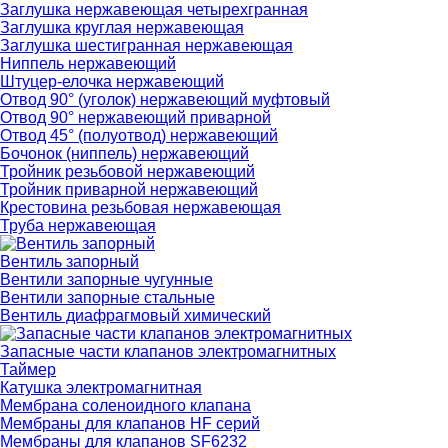
Заглушка нержавеющая четырехгранная
Заглушка круглая нержавеющая
Заглушка шестигранная нержавеющая
Ниппель нержавеющий
Штуцер-елочка нержавеющий
Отвод 90° (уголок) нержавеющий муфтовый
Отвод 90° нержавеющий приварной
Отвод 45° (полуотвод) нержавеющий
Бочонок (ниппель) нержавеющий
Тройник резьбовой нержавеющий
Тройник приварной нержавеющий
Крестовина резьбовая нержавеющая
Труба нержавеющая
Вентиль запорный
Вентили запорные чугунные
Вентили запорные стальные
Вентиль диафрагмовый химический
Запасные части клапанов электромагнитных
Таймер
Катушка электромагнитная
Мембрана соленоидного клапана
Мембраны для клапанов HF серий
Мембраны для клапанов SF6232