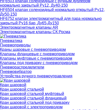
HF6503 клапан соленоидный с ручным дублером
нормально закрытый Ру12, Ду40-150
HF6504 клапан соленоидный нормально открытый Ру12,
Ду50-150
HF6752 клапан электромагнитный для пара нормально
закрытый Ру16 бар, Ду65-Ду150
Электромагнитные клапаны AR
Электромагнитные клапаны СК Росма
Пневматика
Пневмоприводы
Краны шаровые с пневмоприводом
Клапаны фланцевые с пневмоприводом
Клапаны муфтовые с пневмоприводом
Клапаны под приварку с пневмоприводом
Пневмораспределители
Пневмовибратор
Устройства ручного пневмоуправления
Кран шаровой
Кран шаровой стальной
Кран шаровой стальной муфтовый
Кран шаровой стальной фланцевый
Кран шаровой стальной под приварку
Кран шаровой с электроприводом