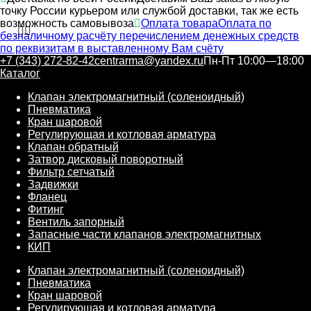
точку России курьером или службой доставки, так же есть
возможность самовывоза
Оплата товара
Оплата по
безналичному расчёту перечислением денежных средств
по реквизитам в выставленному Вам счёту
+7 (343) 272-82-42
centrarma@yandex.ru
Пн-Пт 10:00—18:00
Каталог
Клапан электромагнитный (соленоидный)
Пневматика
Кран шаровой
Регулирующая и котловая арматура
Клапан обратный
Затвор дисковый поворотный
Фильтр сетчатый
Задвижки
Фланец
Фитинг
Вентиль запорный
Запасные части клапанов электромагнитных
КИП
Клапан электромагнитный (соленоидный)
Пневматика
Кран шаровой
Регулирующая и котловая арматура