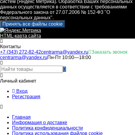
систем (Яндекс Метрика). Обработка Ваших персональных
данных осуществляется в соответствии с требованиями
Федерального закона от 27.07.2006 № 152-Ф3 "О
персональных данных".
Принять все файлы cookie
HTML-карта сайта
Контакты
+7 (343) 272-82-42
centrarma@yandex.ru
Заказать звонок
centrarma@yandex.ru
Пн-Пт 10:00—18:00
Личный кабинет
Вход
Регистрация
Главная
Информация о доставке
Политика конфиденциальности
Политика использования файлов cookie