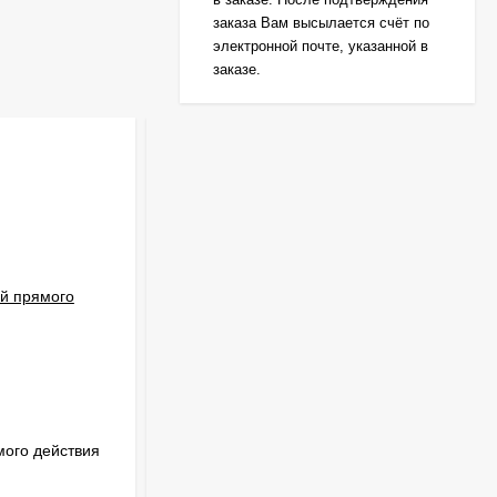
заказа Вам высылается счёт по
электронной почте, указанной в
заказе.
ого действия
СК11-20 клапан соленоидный
нержавеющий