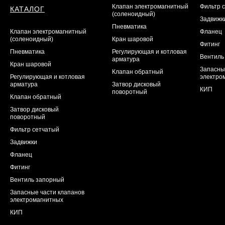
Клапан электромагнитный
Фильтр 
КАТАЛОГ
(соленоидный)
Задвижк
Пневматика
Клапан электромагнитный
Фланец
(соленоидный)
Кран шаровой
Фитинг
Пневматика
Регулирующая и котловая
Вентиль
арматура
Кран шаровой
Запасны
Клапан обратный
Регулирующая и котловая
электро
арматура
Затвор дисковый
КИП
поворотный
Клапан обратный
Затвор дисковый
поворотный
Фильтр сетчатый
Задвижки
Фланец
Фитинг
Вентиль запорный
Запасные части клапанов
электромагнитных
КИП