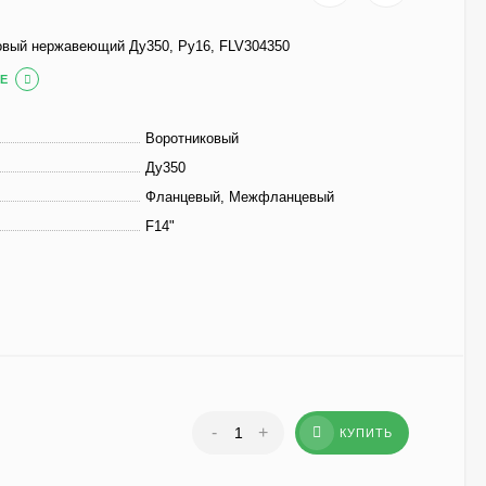
овый нержавеющий Ду350, Ру16, FLV304350
Е
Воротниковый
Ду350
Фланцевый, Межфланцевый
F14"
-
+
КУПИТЬ