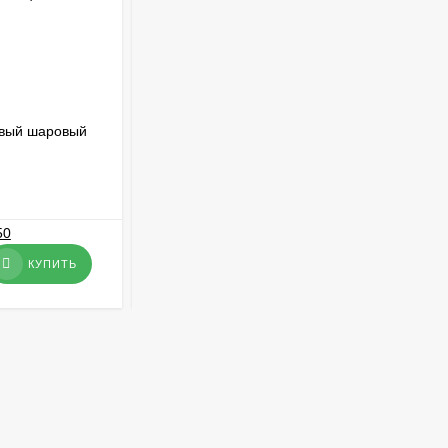
вый шаровый
Фильтр сетчатый чугунный магнитный
Ду350
В НАЛИЧИИ
267 312
₽
КУПИТЬ
КУПИТЬ