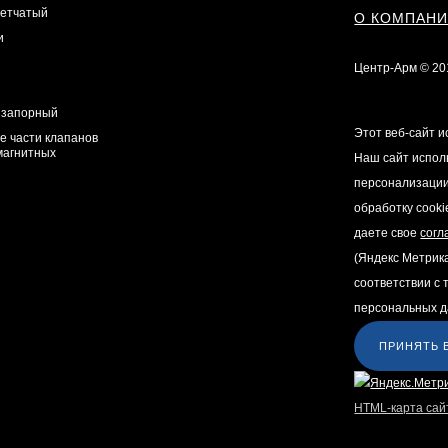
сетчатый
О КОМПАН
и
Центр-Арм © 20
 запорный
Этот веб-сайт и
е части клапанов
магнитных
Наш сайт испол
персонализации
обработку cooki
даете свое
согл
(Яндекс Метрик
соответствии с
персональных д
ПРИНЯТЬ 
HTML-карта сай