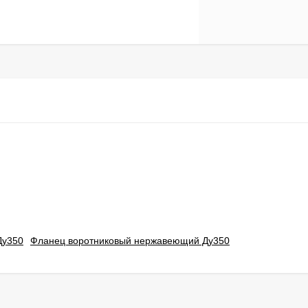
Ду350
Фланец воротниковый нержавеющий Ду350