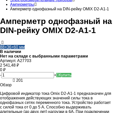
Амперметры
Амперметр однофазный на DIN-рейку OMIX D2-A1-1
Амперметр однофазный на
DIN-рейку OMIX D2-A1-1
88×36×60 мм
В наличии
Нет на складе с выбранными параметрами
Артикул:
A27703
2 541,48
₽
0
₽
-
+
Купить
201
Обзор
Цифровой индикатор тока Omix D2-A1-1 предназначен для
отображения действующих значений силы тока в
однофазных сетях переменного тока. Устройство работает
с силой тока от 0 до 5 А. Способно выдерживать
длительные (до двух лет) нагрузки в 6А. При подключении