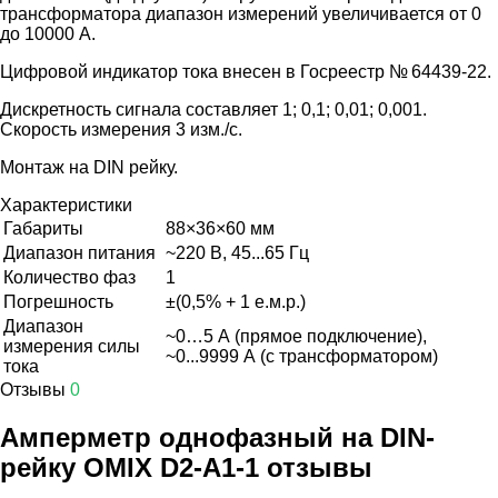
трансформатора диапазон измерений увеличивается от 0
до 10000 А.
Цифровой индикатор тока внесен в Госреестр № 64439-22.
Дискретность сигнала составляет 1; 0,1; 0,01; 0,001.
Скорость измерения 3 изм./с.
Монтаж на DIN рейку.
Характеристики
Габариты
88×36×60 мм
Диапазон питания
~220 В, 45...65 Гц
Количество фаз
1
Погрешность
±(0,5% + 1 е.м.р.)
Диапазон
~0…5 А (прямое подключение),
измерения силы
~0...9999 А (с трансформатором)
тока
Отзывы
0
Амперметр однофазный на DIN-
рейку OMIX D2-A1-1 отзывы