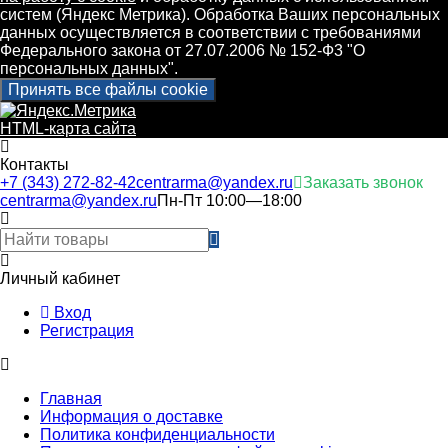
систем (Яндекс Метрика). Обработка Ваших персональных
данных осуществляется в соответствии с требованиями
Федерального закона от 27.07.2006 № 152-Ф3 "О
персональных данных".
Принять все файлы cookie
HTML-карта сайта
Контакты
+7 (343) 272-82-42
centrarma@yandex.ru
Заказать звонок
centrarma@yandex.ru
Пн-Пт 10:00—18:00
Личный кабинет
Вход
Регистрация
Главная
Информация о доставке
Политика конфиденциальности