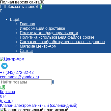
Полная версия сайта
Заказать звонок
0
Еще
Главная
Информация о доставке
Политика конфиденциальности
Политика использования файлов cookie
Согласие на обработку персональных данных
Магазин Центр-Арм
Статьи
+7 (343) 272-82-42
centrarma@yandex.ru
0
Корзина
0
₽
(пусто)
Клапан электромагнитный (соленоидный)