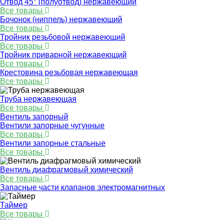
Отвод 45° (полуотвод) нержавеющий
Все товары
Бочонок (ниппель) нержавеющий
Все товары
Тройник резьбовой нержавеющий
Все товары
Тройник приварной нержавеющий
Все товары
Крестовина резьбовая нержавеющая
Все товары
Труба нержавеющая
Все товары
Вентиль запорный
Вентили запорные чугунные
Все товары
Вентили запорные стальные
Все товары
Вентиль диафрагмовый химический
Все товары
Запасные части клапанов электромагнитных
Таймер
Все товары