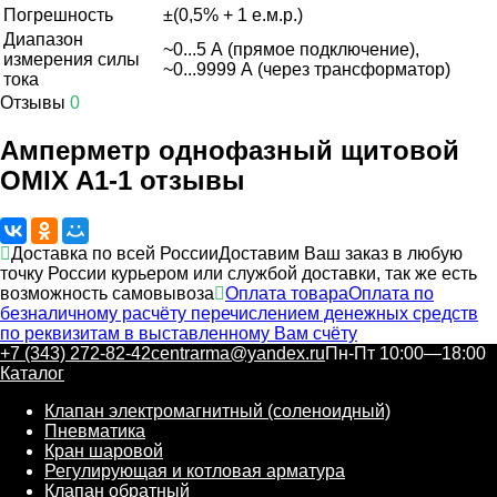
Погрешность
±(0,5% + 1 е.м.р.)
Диапазон
~0...5 А (прямое подключение),
измерения силы
~0...9999 А (через трансформатор)
тока
Отзывы
0
Амперметр однофазный щитовой
OMIX A1-1 отзывы
Доставка по всей России
Доставим Ваш заказ в любую
точку России курьером или службой доставки, так же есть
возможность самовывоза
Оплата товара
Оплата по
безналичному расчёту перечислением денежных средств
по реквизитам в выставленному Вам счёту
+7 (343) 272-82-42
centrarma@yandex.ru
Пн-Пт 10:00—18:00
Каталог
Клапан электромагнитный (соленоидный)
Пневматика
Кран шаровой
Регулирующая и котловая арматура
Клапан обратный