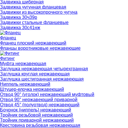
Задвижка шиберная
Задвижка чугунная фланцевая
Задвижки из высокопрочного чугуна
Задвижка 30ч39р
Задвижки стальные фланцевые
Задвижка 30с41нж
Фланец
Фланец плоский нержавеющий
Фланцы воротниковые нержавеющие
Фитинг
Муфта нержавеющая
Заглушка нержавеющая четырехгранная
Заглушка круглая нержавеющая
Заглушка шестигранная нержавеющая
Ниппель нержавеющий
Штуцер-елочка нержавеющий
Отвод 90° (уголок) нержавеющий муфтовый
Отвод 90° нержавеющий приварной
Отвод 45° (полуотвод) нержавеющий
Бочонок (ниппель) нержавеющий
Тройник резьбовой нержавеющий
Тройник приварной нержавеющий
Крестовина резьбовая нержавеющая