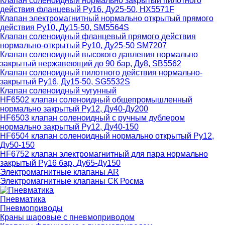
Клапан соленоидный нормально закрытый пилотного
действия фланцевый Ру16, Ду25-50, HX5571F
Клапан электромагнитный нормально открытый прямого
действия Ру10, Ду15-50, SM5564S
Клапан соленоидный фланцевый прямого действия
нормально-открытый Ру10, Ду25-50 SM7207
Клапан соленоидный высокого давления нормально
закрытый нержавеющий до 90 бар, Ду8, SB5562
Клапан соленоидный пилотного действия нормально-
закрытый Ру16, Ду15-50, SG5532S
Клапан соленоидный чугунный
HF6502 клапан соленоидный общепромышленный
нормально закрытый Ру12, Ду40-Ду200
HF6503 клапан соленоидный с ручным дублером
нормально закрытый Ру12, Ду40-150
HF6504 клапан соленоидный нормально открытый Ру12,
Ду50-150
HF6752 клапан электромагнитный для пара нормально
закрытый Ру16 бар, Ду65-Ду150
Электромагнитные клапаны AR
Электромагнитные клапаны СК Росма
Пневматика
Пневмоприводы
Краны шаровые с пневмоприводом