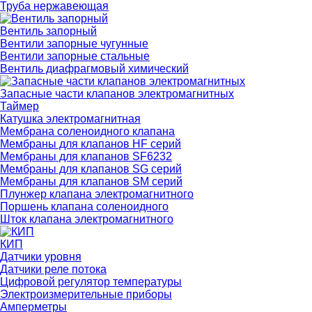
Труба нержавеющая
Вентиль запорный
Вентили запорные чугунные
Вентили запорные стальные
Вентиль диафрагмовый химический
Запасные части клапанов электромагнитных
Таймер
Катушка электромагнитная
Мембрана соленоидного клапана
Мембраны для клапанов HF серий
Мембраны для клапанов SF6232
Мембраны для клапанов SG серий
Мембраны для клапанов SM серий
Плунжер клапана электромагнитного
Поршень клапана соленоидного
Шток клапана электромагнитного
КИП
Датчики уровня
Датчики реле потока
Цифровой регулятор температуры
Электроизмерительные приборы
Амперметры