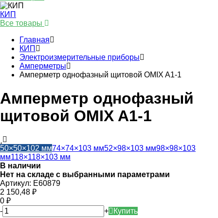
КИП
Все товары
Главная
КИП
Электроизмерительные приборы
Амперметры
Амперметр однофазный щитовой OMIX A1-1
Амперметр однофазный
щитовой OMIX A1-1
50×50×102 мм
74×74×103 мм
52×98×103 мм
98×98×103
мм
118×118×103 мм
В наличии
Нет на складе с выбранными параметрами
Артикул:
E60879
2 150,48
₽
0
₽
-
+
Купить