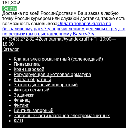
181,30
₽
Купить
Доставка по всей России
Доставим Ваш заказ в любую
точку России курьером или службой доставки, так же есть
возможность самовывоза
Оплата товара
Оплата по
безналичному расчёту перечислением денежных средств
по реквизитам в выставленному Вам счёту
+7 (343) 272-82-42
centrarma@yandex.ru
Пн-Пт 10:00—
18:00
Каталог
Клапан электромагнитный (соленоидный)
Пневматика
Кран шаровой
Регулирующая и котловая арматура
Клапан обратный
Затвор дисковый поворотный
Фильтр сетчатый
Задвижки
Фланец
Фитинг
Вентиль запорный
Запасные части клапанов электромагнитных
КИП