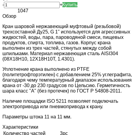
-
+
Купить
1047
Обзор
Кран шаровой нержавеющий муфтовый (резьбовой)
трехсоставной Ду25, G 1" используется для агрессивных
жидкостей, воды, пара, пароводяной смеси, пищевых
продуктов, спирта, топлива, газов. Корпус крана
выполнен из трех частей, стянутых между собой
шпильками. Материал нержавеющая сталь AISI304
(08Х18Н10, 12Х18Н10Т, 1.4301).
Уплотнение крана выполнено из PTFE
(политетрофторэтилен) с добавлением 25% углеграфита,
благодаря чему температурный диапазон использования
крана от -30 до 230 градусов по Цельсию. Герметичность
шара класс "А" (без протечек) по ГОСТ Р 54808-2011.
Наличие площадки ISO 5211 позволяет подключать
электропривода или пневмопривода к крану.
Параметры штока 11 на 11 мм.
Характеристики
Количество частей
3pc