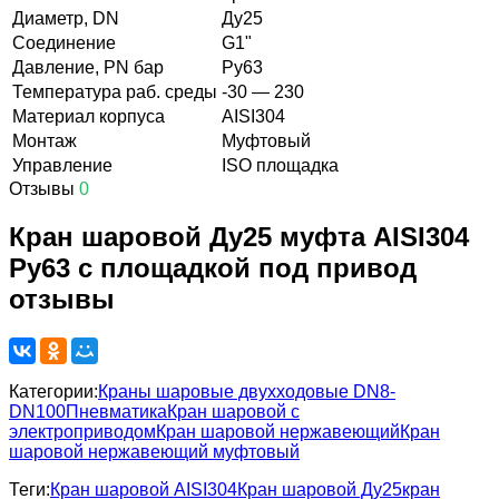
Диаметр, DN
Ду25
Соединение
G1"
Давление, PN бар
Ру63
Температура раб. среды
-30 — 230
Материал корпуса
AISI304
Монтаж
Муфтовый
Управление
ISO площадка
Отзывы
0
Кран шаровой Ду25 муфта AISI304
Ру63 с площадкой под привод
отзывы
Категории:
Краны шаровые двухходовые DN8-
DN100
Пневматика
Кран шаровой с
электроприводом
Кран шаровой нержавеющий
Кран
шаровой нержавеющий муфтовый
Теги:
Кран шаровой AISI304
Кран шаровой Ду25
кран