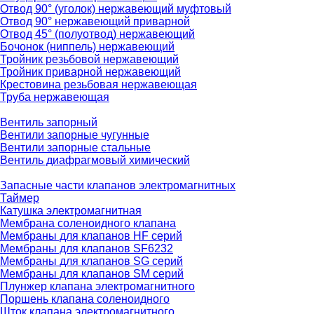
Отвод 90° (уголок) нержавеющий муфтовый
Отвод 90° нержавеющий приварной
Отвод 45° (полуотвод) нержавеющий
Бочонок (ниппель) нержавеющий
Тройник резьбовой нержавеющий
Тройник приварной нержавеющий
Крестовина резьбовая нержавеющая
Труба нержавеющая
Вентиль запорный
Вентили запорные чугунные
Вентили запорные стальные
Вентиль диафрагмовый химический
Запасные части клапанов электромагнитных
Таймер
Катушка электромагнитная
Мембрана соленоидного клапана
Мембраны для клапанов HF серий
Мембраны для клапанов SF6232
Мембраны для клапанов SG серий
Мембраны для клапанов SM серий
Плунжер клапана электромагнитного
Поршень клапана соленоидного
Шток клапана электромагнитного