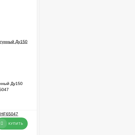
нный Ду150
Клапан соленоидный Ду20 для пара и
5047
масла SA55784
В НАЛИЧИИ
15 478,54
₽
КУПИТЬ
КУПИТЬ