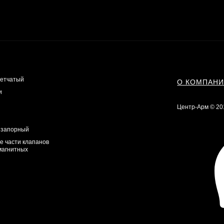
сетчатый
О КОМПАН
и
Центр-Арм © 20
 запорный
е части клапанов
магнитных