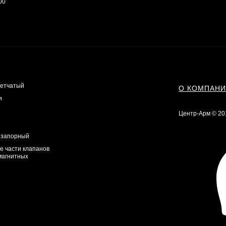
00
сетчатый
О КОМПАН
и
Центр-Арм © 20
 запорный
е части клапанов
магнитных