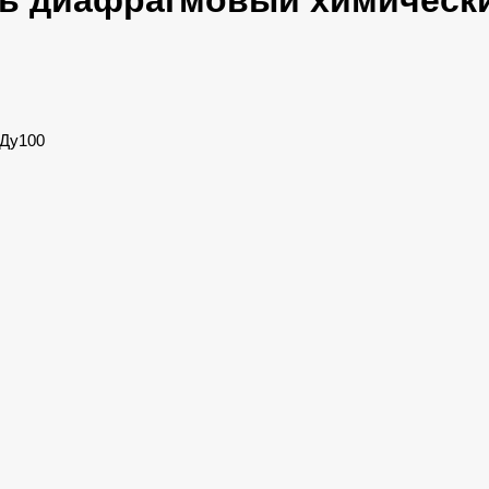
ь диафрагмовый химическ
 Ду100