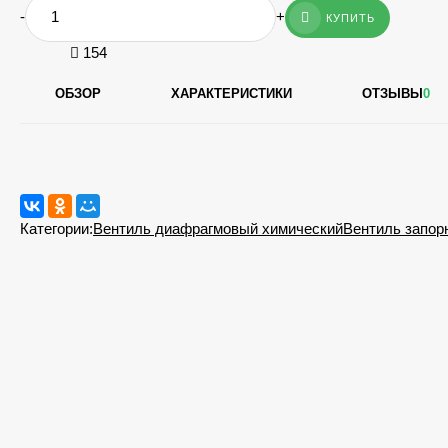
-
+
КУПИТЬ
154
ОБЗОР
ХАРАКТЕРИСТИКИ
ОТЗЫВЫ
0
Категории:
Вентиль диафрагмовый химический
Вентиль запор