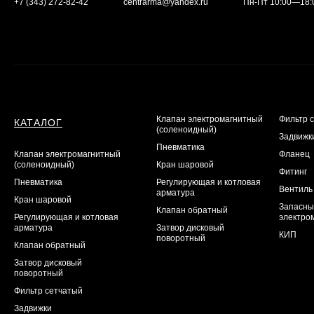
+7 (343) 272-82-42
centrarma@yandex.ru
Пн-Пт 10:00—18:
Клапан электромагнитный
Фильтр 
КАТАЛОГ
(соленоидный)
Задвижк
Пневматика
Клапан электромагнитный
Фланец
(соленоидный)
Кран шаровой
Фитинг
Пневматика
Регулирующая и котловая
Вентиль
арматура
Кран шаровой
Запасны
Клапан обратный
Регулирующая и котловая
электро
арматура
Затвор дисковый
КИП
поворотный
Клапан обратный
Затвор дисковый
поворотный
Фильтр сетчатый
Задвижки