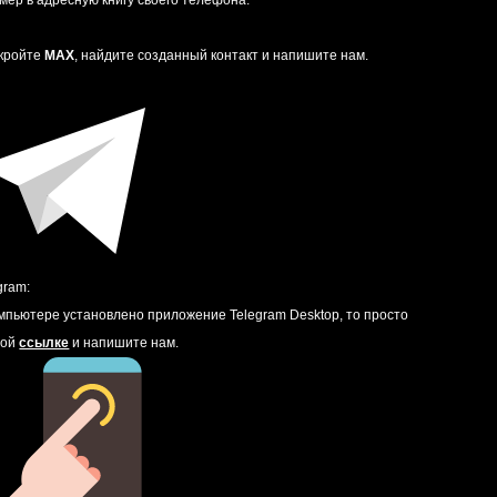
мер в адресную книгу своего телефона:
ткройте
MAX
, найдите созданный контакт и напишите нам.
gram:
омпьютере установлено приложение Telegram Desktop, то просто
той
ссылке
и напишите нам.