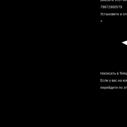
Внесите этот но
79872900579
Установите и о
×
Написать в Tele
Если у вас на к
перейдите по э