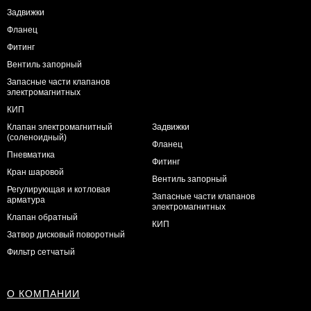
Задвижки
Фланец
Фитинг
Вентиль запорный
Запасные части клапанов
электромагнитных
КИП
Клапан электромагнитный
Задвижки
(соленоидный)
Фланец
Пневматика
Фитинг
Кран шаровой
Вентиль запорный
Регулирующая и котловая
Запасные части клапанов
арматура
электромагнитных
Клапан обратный
КИП
Затвор дисковый поворотный
Фильтр сетчатый
О КОМПАНИИ