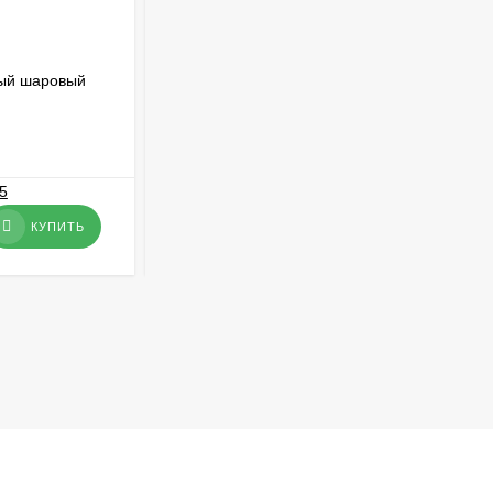
ый шаровый
Клапан обратный межфланцевый
стяжной двухстворчатый Ду80, Ру16
В НАЛИЧИИ
2 387
₽
КУПИТЬ
КУПИТЬ