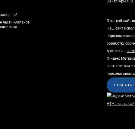
Центр-Арм © 20
 запорный
Этот веб-сайт и
е части клапанов
магнитных
Наш сайт испол
персонализации
обработку cooki
даете свое
согл
(Яндекс Метрик
соответствии с
персональных д
ПРИНЯТЬ 
HTML-карта сай