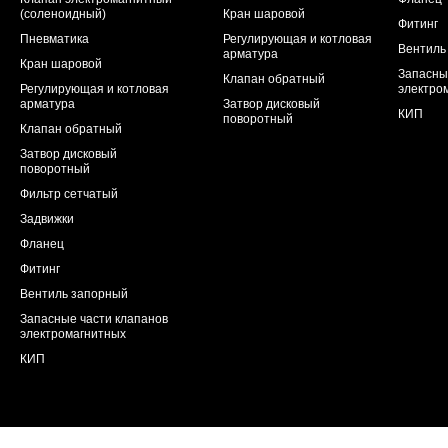
(соленоидный)
Кран шаровой
Фитинг
Пневматика
Регулирующая и котловая
Вентиль
арматура
Кран шаровой
Запасны
Клапан обратный
Регулирующая и котловая
электро
арматура
Затвор дисковый
КИП
поворотный
Клапан обратный
Затвор дисковый
поворотный
Фильтр сетчатый
Задвижки
Фланец
Фитинг
Вентиль запорный
Запасные части клапанов
электромагнитных
КИП