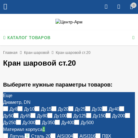
0
КАТАЛОГ ТОВАРОВ
Главная
Кран шаровой
Кран шаровой ст.20
Кран шаровой ст.20
Выберите нужные параметры товаров:
Еще
Диаметр, DN
Ду8
Ду10
Ду15
Ду20
Ду25
Ду32
Ду40
Ду50
Ду65
Ду80
Ду100
Ду125
Ду150
Ду200
Ду250
Ду300
Ду350
Ду400
Ду500
Материал корпуса
1
Латунь
Сталь 20
AISI304
AISI316
ПВХ