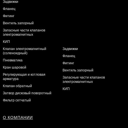
Задвижки
Фланец
Фитинг
Вентиль запорный
Запасные части клапанов
электромагнитных
КИП
Клапан электромагнитный
Задвижки
(соленоидный)
Фланец
Пневматика
Фитинг
Кран шаровой
Вентиль запорный
Регулирующая и котловая
Запасные части клапанов
арматура
электромагнитных
Клапан обратный
КИП
Затвор дисковый поворотный
Фильтр сетчатый
О КОМПАНИИ