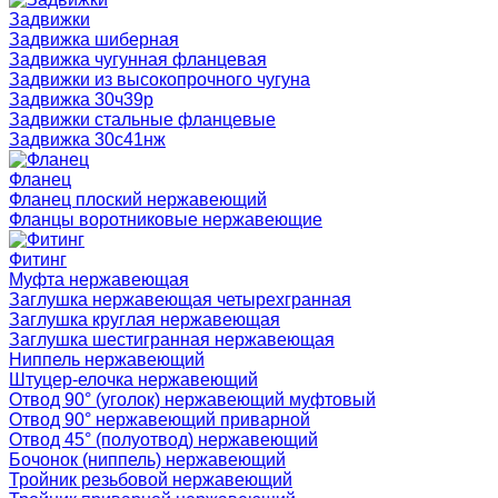
Задвижки
Задвижка шиберная
Задвижка чугунная фланцевая
Задвижки из высокопрочного чугуна
Задвижка 30ч39р
Задвижки стальные фланцевые
Задвижка 30с41нж
Фланец
Фланец плоский нержавеющий
Фланцы воротниковые нержавеющие
Фитинг
Муфта нержавеющая
Заглушка нержавеющая четырехгранная
Заглушка круглая нержавеющая
Заглушка шестигранная нержавеющая
Ниппель нержавеющий
Штуцер-елочка нержавеющий
Отвод 90° (уголок) нержавеющий муфтовый
Отвод 90° нержавеющий приварной
Отвод 45° (полуотвод) нержавеющий
Бочонок (ниппель) нержавеющий
Тройник резьбовой нержавеющий