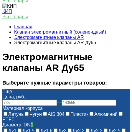
Все товары
КИП
Все товары
Главная
Клапан электромагнитный (соленоидный)
Электромагнитные клапаны AR
Электромагнитные клапаны AR Ду65
Электромагнитные
клапаны AR Ду65
Выберите нужные параметры товаров:
Еще
Цена, руб.
—
Материал корпуса
Латунь
Чугун
AISI304
Пластик
Алюминий
PTFE
Диаметр, DN
1
Ду1
Ду1.5
Ду1.6
Ду2
Ду2.2
Ду2.3
Ду2.5