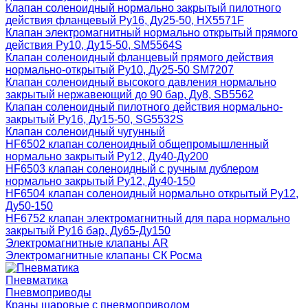
Клапан соленоидный нормально закрытый пилотного
действия фланцевый Ру16, Ду25-50, HX5571F
Клапан электромагнитный нормально открытый прямого
действия Ру10, Ду15-50, SM5564S
Клапан соленоидный фланцевый прямого действия
нормально-открытый Ру10, Ду25-50 SM7207
Клапан соленоидный высокого давления нормально
закрытый нержавеющий до 90 бар, Ду8, SB5562
Клапан соленоидный пилотного действия нормально-
закрытый Ру16, Ду15-50, SG5532S
Клапан соленоидный чугунный
HF6502 клапан соленоидный общепромышленный
нормально закрытый Ру12, Ду40-Ду200
HF6503 клапан соленоидный с ручным дублером
нормально закрытый Ру12, Ду40-150
HF6504 клапан соленоидный нормально открытый Ру12,
Ду50-150
HF6752 клапан электромагнитный для пара нормально
закрытый Ру16 бар, Ду65-Ду150
Электромагнитные клапаны AR
Электромагнитные клапаны СК Росма
Пневматика
Пневмоприводы
Краны шаровые с пневмоприводом