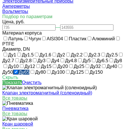
Электроизмерительные приборы
Амперметры
Вольтметры
Подбор по параметрам
Цена, руб.
—
Материал корпуса
Латунь
Чугун
AISI304
Пластик
Алюминий
PTFE
Диаметр, DN
Ду1
Ду1.5
Ду1.6
Ду2
Ду2.2
Ду2.3
Ду2.5
Ду2.7
Ду2.8
Ду3
Ду4
Ду4.8
Ду5
Ду6.5
Ду8
Ду10
Ду12
Ду15
Ду20
Ду25
Ду32
Ду40
Ду50
Ду65
Ду80
Ду100
Ду125
Ду150
Скрыть
Показать
Очистить
Клапан электромагнитный (соленоидный)
Все товары
Пневматика
Все товары
Кран шаровой