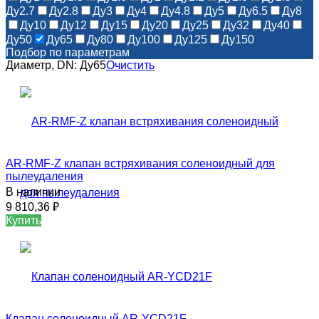
Ду2.7
Ду2.8
Ду3
Ду4
Ду4.8
Ду5
Ду6.5
Ду8
Ду10
Ду12
Ду15
Ду20
Ду25
Ду32
Ду40
Ду50
Ду65
Ду80
Ду100
Ду125
Ду150
Подбор по параметрам
Диаметр, DN:
Ду65
Очистить
AR-RMF-Z клапан встряхивания соленоидный для
пылеудаления
В наличии
9 810,36
₽
Купить
Клапан соленоидный AR-YCD21F