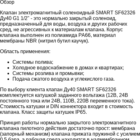
Обзор
Клапан электромагнитный соленоидный SMART SF62326
Ду40 G1 1/2" - это нормально закрытый соленоид,
предназначенный для воды, воздуха и других рабочих
сред, не агрессивных к материалам клапана. Корпус
клапана выполнен из полиамида PA66, материал
мембраны NBR (нитрил бутил каучук).
Область применения:
Системы полива;
Холодное водоснабжение в домах и квартирах;
Системы розлива и промывки;
Подача сжатого воздуха и углекислого газа.
По выбору клиента клапан Ду40 SMART SF62326
комплектуется катушкой заданного вольтажа (12В, 24В
постоянного тока или 24В, 110В, 220В переменного тока).
Стоимость катушки и DIN коннектора входит в стоимость
клапана. Класс защиты катушек IP65.
Принцип работы нормально закрытого электромагнитного
клапана пилотного действия достаточно прост: мембрана
(запорный механизм) клапана прижата пружиной с усилием
0,5 бара, а рабочая среда находится в надмембранном