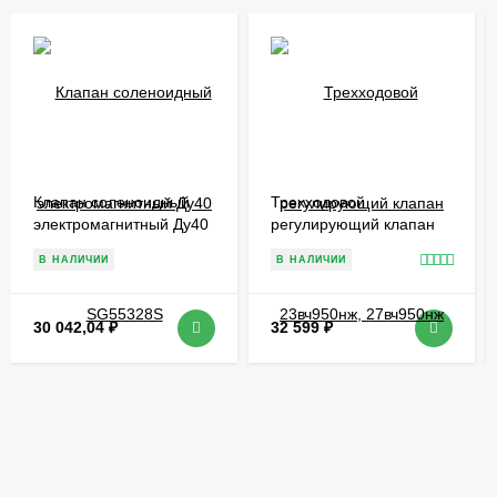
Клапан соленоидный
Трехходовой
электромагнитный Ду40
регулирующий клапан
SG55328S
23вч950нж, 27вч950нж
В НАЛИЧИИ
В НАЛИЧИИ
30 042,04
₽
32 599
₽