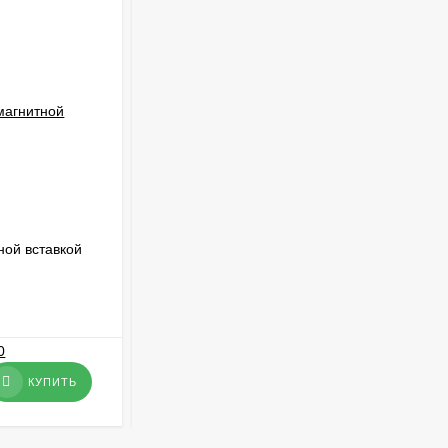
ной вставкой
Фильтр сетчатый чугунный со сливной
пробкой Ду20
В НАЛИЧИИ
2 078
₽
КУПИТЬ
КУПИТЬ