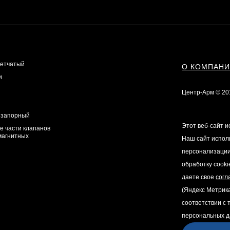
сетчатый
О КОМПАН
и
Центр-Арм © 20
 запорный
Этот веб-сайт и
е части клапанов
магнитных
Наш сайт испол
персонализации
обработку cooki
даете свое
согл
(Яндекс Метрик
соответствии с
персональных д