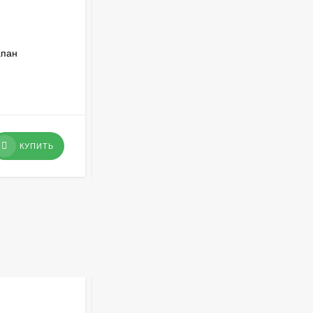
апан
Клапан соленоидный нормально
открытый Ду32 SG55347
В НАЛИЧИИ
18 783,59
₽
КУПИТЬ
КУПИТЬ