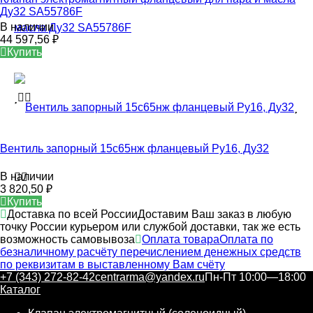
Ду32 SA55786F
В наличии
44 597,56
₽
Купить
Вентиль запорный 15с65нж фланцевый Ру16, Ду32
В наличии
3 820,50
₽
Купить
Доставка по всей России
Доставим Ваш заказ в любую
точку России курьером или службой доставки, так же есть
возможность самовывоза
Оплата товара
Оплата по
безналичному расчёту перечислением денежных средств
по реквизитам в выставленному Вам счёту
+7 (343) 272-82-42
centrarma@yandex.ru
Пн-Пт 10:00—18:00
Каталог