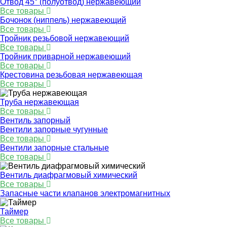
Отвод 45° (полуотвод) нержавеющий
Все товары
Бочонок (ниппель) нержавеющий
Все товары
Тройник резьбовой нержавеющий
Все товары
Тройник приварной нержавеющий
Все товары
Крестовина резьбовая нержавеющая
Все товары
Труба нержавеющая
Все товары
Вентиль запорный
Вентили запорные чугунные
Все товары
Вентили запорные стальные
Все товары
Вентиль диафрагмовый химический
Все товары
Запасные части клапанов электромагнитных
Таймер
Все товары