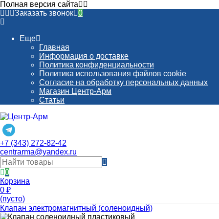
Полная версия сайта
Заказать звонок
0
Еще
Главная
Информация о доставке
Политика конфиденциальности
Политика использования файлов cookie
Согласие на обработку персональных данных
Магазин Центр-Арм
Статьи
+7 (343) 272-82-42
centrarma@yandex.ru
0
Корзина
0
₽
(пусто)
Клапан электромагнитный (соленоидный)