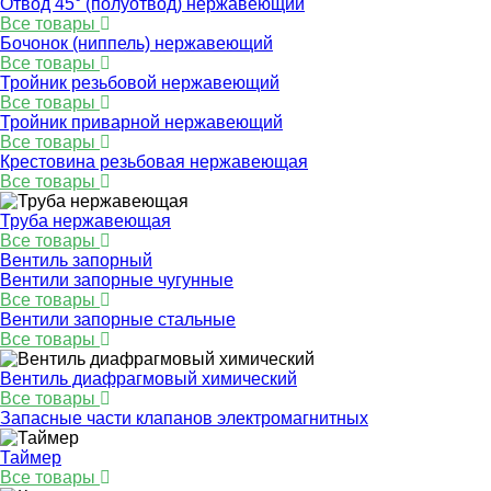
Отвод 45° (полуотвод) нержавеющий
Все товары
Бочонок (ниппель) нержавеющий
Все товары
Тройник резьбовой нержавеющий
Все товары
Тройник приварной нержавеющий
Все товары
Крестовина резьбовая нержавеющая
Все товары
Труба нержавеющая
Все товары
Вентиль запорный
Вентили запорные чугунные
Все товары
Вентили запорные стальные
Все товары
Вентиль диафрагмовый химический
Все товары
Запасные части клапанов электромагнитных
Таймер
Все товары