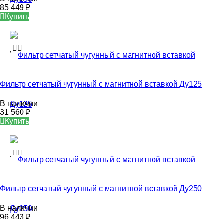
85 449
₽
Купить
Фильтр сетчатый чугунный с магнитной вставкой Ду125
В наличии
31 560
₽
Купить
Фильтр сетчатый чугунный с магнитной вставкой Ду250
В наличии
96 443
₽