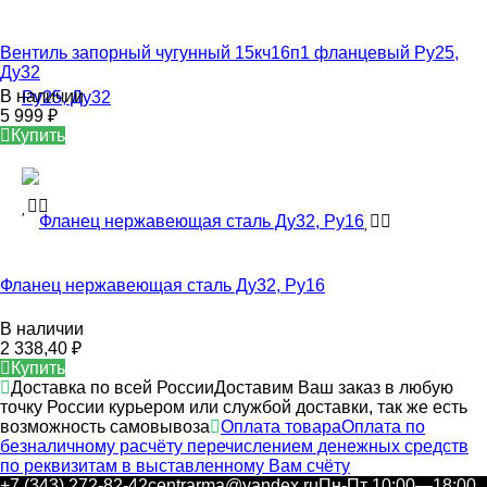
Вентиль запорный чугунный 15кч16п1 фланцевый Ру25,
Ду32
В наличии
5 999
₽
Купить
Фланец нержавеющая сталь Ду32, Ру16
В наличии
2 338,40
₽
Купить
Доставка по всей России
Доставим Ваш заказ в любую
точку России курьером или службой доставки, так же есть
возможность самовывоза
Оплата товара
Оплата по
безналичному расчёту перечислением денежных средств
по реквизитам в выставленному Вам счёту
+7 (343) 272-82-42
centrarma@yandex.ru
Пн-Пт 10:00—18:00