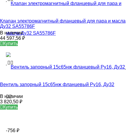
Клапан электромагнитный фланцевый для пара и масла
Ду32 SA55786F
В наличии
44 597,56
₽
Купить
Вентиль запорный 15с65нж фланцевый Ру16, Ду32
В наличии
3 820,50
₽
Купить
-756
₽