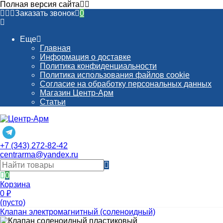
Полная версия сайта
Заказать звонок
0
Еще
Главная
Информация о доставке
Политика конфиденциальности
Политика использования файлов cookie
Согласие на обработку персональных данных
Магазин Центр-Арм
Статьи
+7 (343) 272-82-42
centrarma@yandex.ru
0
Корзина
0
₽
(пусто)
Клапан электромагнитный (соленоидный)