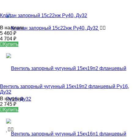
Клапан запорный 15с22нж Ру40, Ду32
В наличии
5 460
₽
4 704
₽
Купить
Вентиль запорный чугунный 15кч19п2 фланцевый Ру16,
Ду32
В наличии
2 745
₽
Купить