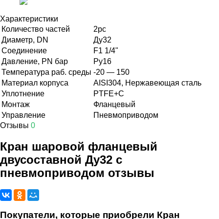
Характеристики
Количество частей
2pc
Диаметр, DN
Ду32
Соединение
F1 1/4"
Давление, PN бар
Ру16
Температура раб. среды
-20 — 150
Материал корпуса
AISI304, Нержавеющая сталь
Уплотнение
PTFE+C
Монтаж
Фланцевый
Управление
Пневмоприводом
Отзывы
0
Кран шаровой фланцевый
двусоставной Ду32 с
пневмоприводом отзывы
Покупатели, которые приобрели Кран