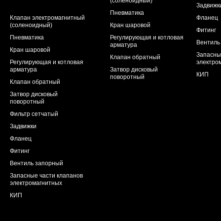
(соленоидный)
Задвижк
Пневматика
Клапан электромагнитный
Фланец
(соленоидный)
Кран шаровой
Фитинг
Пневматика
Регулирующая и котловая
Вентиль
арматура
Кран шаровой
Запасны
Клапан обратный
Регулирующая и котловая
электро
арматура
Затвор дисковый
КИП
поворотный
Клапан обратный
Затвор дисковый
поворотный
Фильтр сетчатый
Задвижки
Фланец
Фитинг
Вентиль запорный
Запасные части клапанов
электромагнитных
КИП