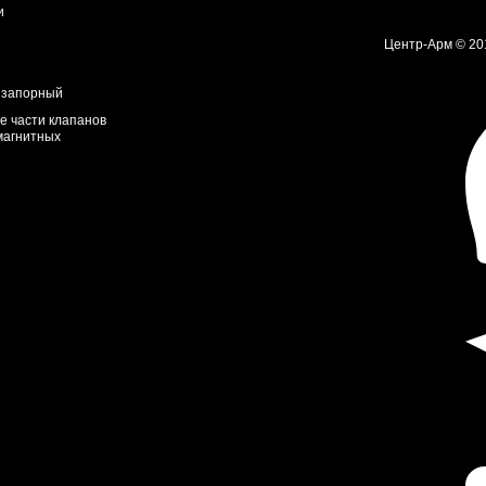
и
Центр-Арм © 20
 запорный
е части клапанов
магнитных