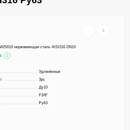
I316 Ру63
W25010 нержавеющая сталь AISI316 DN10
Е
Удлинённые
ей
3pc
Ду10
F3/8"
р
Ру63