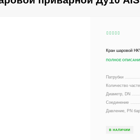
аровой приварной Ду10 AIS
Кран шаровой HK
ПОЛНОЕ ОПИСАНИ
Патрубки
Количество част
Диаметр, DN
Соединение
Давление, PN ба
В НАЛИЧИИ