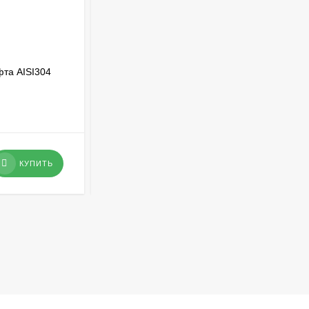
фта AISI304
Фильтр сетчатый чугунный со сливной
пробкой Ду500
В НАЛИЧИИ
967 369
₽
КУПИТЬ
КУПИТЬ