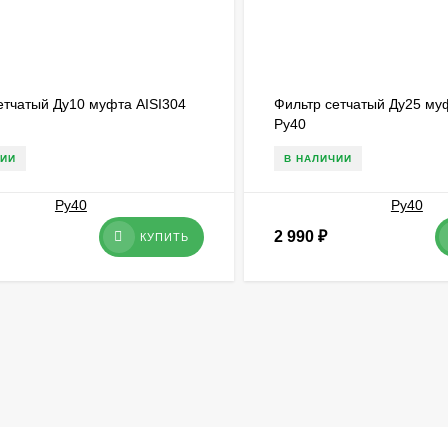
етчатый Ду10 муфта AISI304
Фильтр сетчатый Ду25 му
Ру40
ЧИИ
В НАЛИЧИИ
2 990
₽
КУПИТЬ