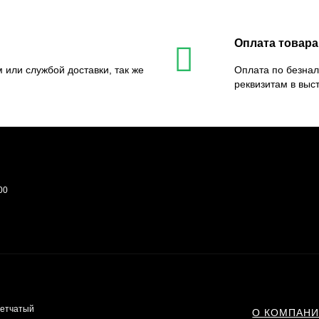
Оплата товара
 или службой доставки, так же
Оплата по безнал
реквизитам в выс
00
сетчатый
О КОМПАН