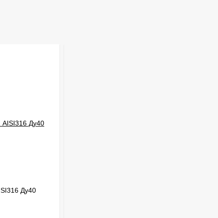
ISI316 Ду40
Заглушка шестигранная AISI304 Ду40
В НАЛИЧИИ