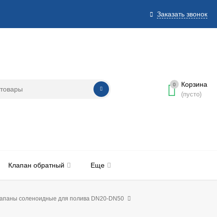
Заказать звонок
Корзина
0
(пусто)
Клапан обратный
Еще
апаны соленоидные для полива DN20-DN50